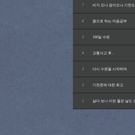
7
비가 오나 잠이오나 기천도
6
몸으로 하는 마음공부
5
100일 수련
4
교통사고 후...
3
다시 수련을 시작하며
2
기천문에 대한 회고
1
살다 보니 이런 좋은 날도 