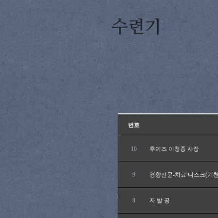
수련기
번호
10
후이즈 이청종 사장
9
경향신문-치료 디스크(기천
8
자 발 공