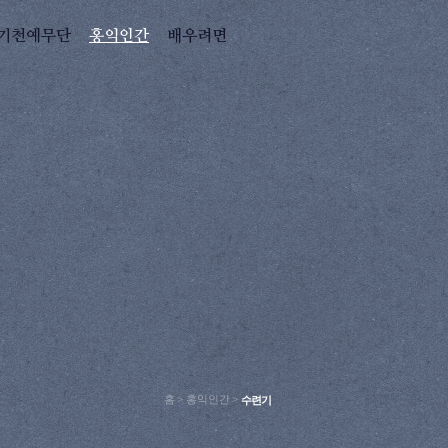
기천예무단
홍익인간
배우려면
홈
>
홍익인간
>
수련기