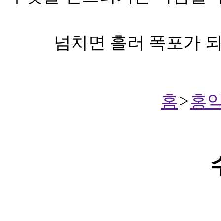
넘치면 흘러 폭포가 되
홈
>
홍